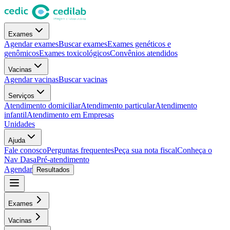
Exames
Agendar exames
Buscar exames
Exames genéticos e
genômicos
Exames toxicológicos
Convênios atendidos
Vacinas
Agendar vacinas
Buscar vacinas
Serviços
Atendimento domiciliar
Atendimento particular
Atendimento
infantil
Atendimento em Empresas
Unidades
Ajuda
Fale conosco
Perguntas frequentes
Peça sua nota fiscal
Conheça o
Nav Dasa
Pré-atendimento
Agendar
Resultados
Exames
Vacinas