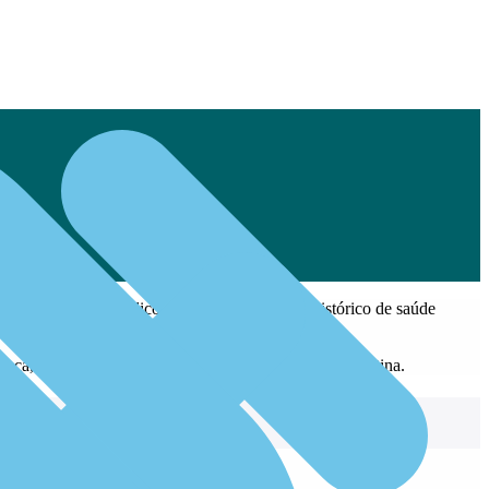
rmações com seus médicos, além de manter seu histórico de saúde
nça, escolhendo a data que melhor se encaixa à sua rotina.