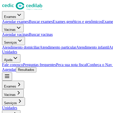
Exames
Agendar exames
Buscar exames
Exames genéticos e genômicos
Exames
Vacinas
Agendar vacinas
Buscar vacinas
Serviços
Atendimento domiciliar
Atendimento particular
Atendimento infantil
At
Unidades
Ajuda
Fale conosco
Perguntas frequentes
Peça sua nota fiscal
Conheça o Nav
Agendar
Resultados
Exames
Vacinas
Serviços
Unidades