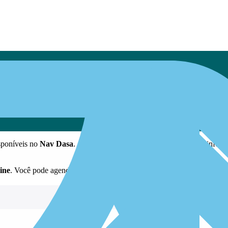
sponíveis no
Nav Dasa
. Assim, fica mais prático compartilhar as info
ine
. Você pode agendar seus exames e vacinas com praticidade e segura