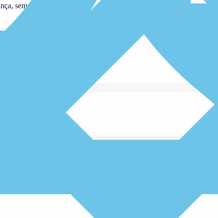
nça, sem sair de casa
dimento Domiciliar
 em um só lugar