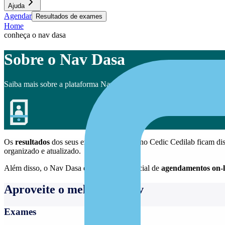
Ajuda
Agendar
Resultados de exames
Home
conheça o nav dasa
Sobre o Nav Dasa
Saiba mais sobre a plataforma Nav Dasa
Os
resultados
dos seus exames realizados no Cedic Cedilab ficam di
organizado e atualizado.
Além disso, o Nav Dasa é a plataforma oficial de
agendamentos on-l
Aproveite o melhor do Nav
Exames