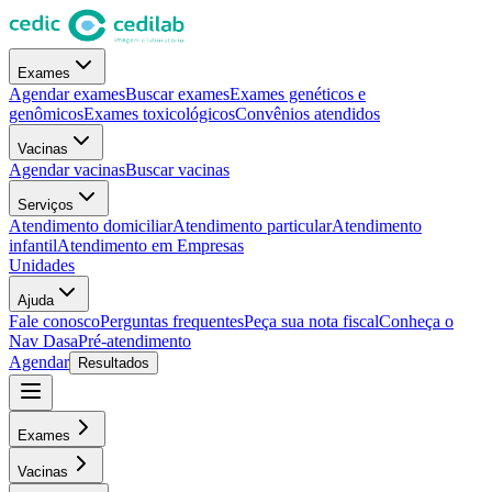
Exames
Agendar exames
Buscar exames
Exames genéticos e
genômicos
Exames toxicológicos
Convênios atendidos
Vacinas
Agendar vacinas
Buscar vacinas
Serviços
Atendimento domiciliar
Atendimento particular
Atendimento
infantil
Atendimento em Empresas
Unidades
Ajuda
Fale conosco
Perguntas frequentes
Peça sua nota fiscal
Conheça o
Nav Dasa
Pré-atendimento
Agendar
Resultados
Exames
Vacinas