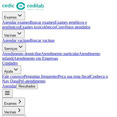
Exames
Agendar exames
Buscar exames
Exames genéticos e
genômicos
Exames toxicológicos
Convênios atendidos
Vacinas
Agendar vacinas
Buscar vacinas
Serviços
Atendimento domiciliar
Atendimento particular
Atendimento
infantil
Atendimento em Empresas
Unidades
Ajuda
Fale conosco
Perguntas frequentes
Peça sua nota fiscal
Conheça o
Nav Dasa
Pré-atendimento
Agendar
Resultados
Exames
Vacinas