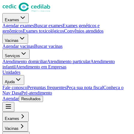
Exames
Agendar exames
Buscar exames
Exames genéticos e
genômicos
Exames toxicológicos
Convênios atendidos
Vacinas
Agendar vacinas
Buscar vacinas
Serviços
Atendimento domiciliar
Atendimento particular
Atendimento
infantil
Atendimento em Empresas
Unidades
Ajuda
Fale conosco
Perguntas frequentes
Peça sua nota fiscal
Conheça o
Nav Dasa
Pré-atendimento
Agendar
Resultados
Exames
Vacinas