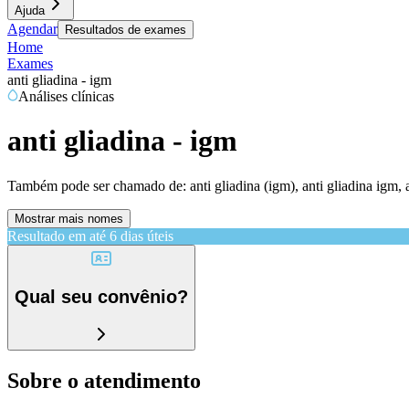
Ajuda
Agendar
Resultados de exames
Home
Exames
anti gliadina - igm
Análises clínicas
anti gliadina - igm
Também pode ser chamado de:
anti gliadina (igm), anti gliadina igm,
Mostrar mais nomes
Resultado em até
6 dias úteis
Qual seu convênio?
Sobre o atendimento