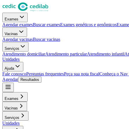
Exames
Agendar exames
Buscar exames
Exames genéticos e genômicos
Exames
Vacinas
Agendar vacinas
Buscar vacinas
Serviços
Atendimento domiciliar
Atendimento particular
Atendimento infantil
At
Unidades
Ajuda
Fale conosco
Perguntas frequentes
Peça sua nota fiscal
Conheça o Nav
Agendar
Resultados
Exames
Vacinas
Serviços
Unidades