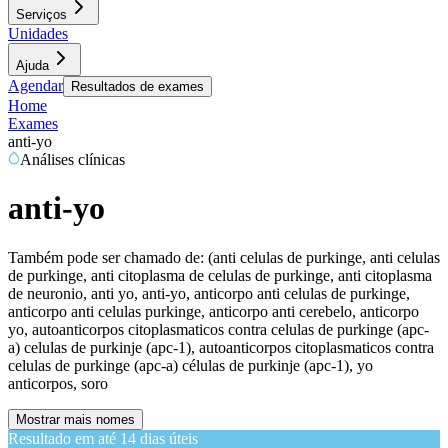
Serviços
Unidades
Ajuda
Agendar
Resultados de exames
Home
Exames
anti-yo
Análises clínicas
anti-yo
Também pode ser chamado de:
(anti celulas de purkinge, anti celulas
de purkinge, anti citoplasma de celulas de purkinge, anti citoplasma
de neuronio, anti yo, anti-yo, anticorpo anti celulas de purkinge,
anticorpo anti celulas purkinge, anticorpo anti cerebelo, anticorpo
yo, autoanticorpos citoplasmaticos contra celulas de purkinge (apc-
a) celulas de purkinje (apc-1), autoanticorpos citoplasmaticos contra
celulas de purkinge (apc-a) células de purkinje (apc-1), yo
anticorpos, soro
Mostrar mais nomes
Resultado em até
14 dias úteis