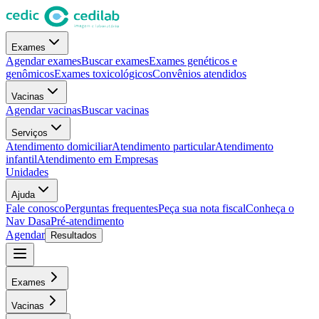
Exames
Agendar exames
Buscar exames
Exames genéticos e
genômicos
Exames toxicológicos
Convênios atendidos
Vacinas
Agendar vacinas
Buscar vacinas
Serviços
Atendimento domiciliar
Atendimento particular
Atendimento
infantil
Atendimento em Empresas
Unidades
Ajuda
Fale conosco
Perguntas frequentes
Peça sua nota fiscal
Conheça o
Nav Dasa
Pré-atendimento
Agendar
Resultados
Exames
Vacinas