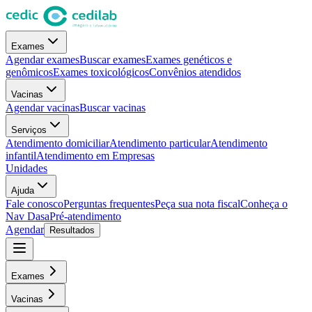
Exames
Agendar exames
Buscar exames
Exames genéticos e
genômicos
Exames toxicológicos
Convênios atendidos
Vacinas
Agendar vacinas
Buscar vacinas
Serviços
Atendimento domiciliar
Atendimento particular
Atendimento
infantil
Atendimento em Empresas
Unidades
Ajuda
Fale conosco
Perguntas frequentes
Peça sua nota fiscal
Conheça o
Nav Dasa
Pré-atendimento
Agendar
Resultados
Exames
Vacinas