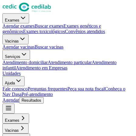
Exames
Agendar exames
Buscar exames
Exames genéticos e
genômicos
Exames toxicológicos
Convênios atendidos
Vacinas
Agendar vacinas
Buscar vacinas
Serviços
Atendimento domiciliar
Atendimento particular
Atendimento
infantil
Atendimento em Empresas
Unidades
Ajuda
Fale conosco
Perguntas frequentes
Peça sua nota fiscal
Conheça o
Nav Dasa
Pré-atendimento
Agendar
Resultados
Exames
Vacinas