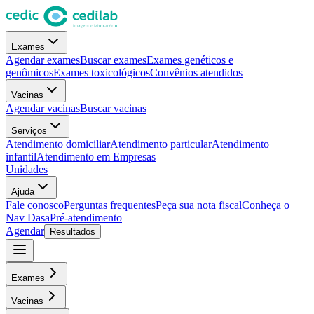
Exames
Agendar exames
Buscar exames
Exames genéticos e
genômicos
Exames toxicológicos
Convênios atendidos
Vacinas
Agendar vacinas
Buscar vacinas
Serviços
Atendimento domiciliar
Atendimento particular
Atendimento
infantil
Atendimento em Empresas
Unidades
Ajuda
Fale conosco
Perguntas frequentes
Peça sua nota fiscal
Conheça o
Nav Dasa
Pré-atendimento
Agendar
Resultados
Exames
Vacinas