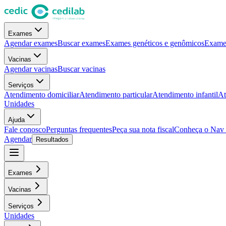
Exames
Agendar exames
Buscar exames
Exames genéticos e genômicos
Exames
Vacinas
Agendar vacinas
Buscar vacinas
Serviços
Atendimento domiciliar
Atendimento particular
Atendimento infantil
At
Unidades
Ajuda
Fale conosco
Perguntas frequentes
Peça sua nota fiscal
Conheça o Nav
Agendar
Resultados
Exames
Vacinas
Serviços
Unidades