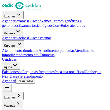
Exames
Agendar exames
Buscar exames
Exames genéticos e
genômicos
Exames toxicológicos
Convênios atendidos
Vacinas
Agendar vacinas
Buscar vacinas
Serviços
Atendimento domiciliar
Atendimento particular
Atendimento
infantil
Atendimento em Empresas
Unidades
Ajuda
Fale conosco
Perguntas frequentes
Peça sua nota fiscal
Conheça o
Nav Dasa
Pré-atendimento
Agendar
Resultados
Exames
Vacinas