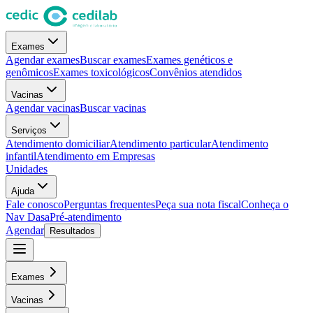
Exames
Agendar exames
Buscar exames
Exames genéticos e
genômicos
Exames toxicológicos
Convênios atendidos
Vacinas
Agendar vacinas
Buscar vacinas
Serviços
Atendimento domiciliar
Atendimento particular
Atendimento
infantil
Atendimento em Empresas
Unidades
Ajuda
Fale conosco
Perguntas frequentes
Peça sua nota fiscal
Conheça o
Nav Dasa
Pré-atendimento
Agendar
Resultados
Exames
Vacinas