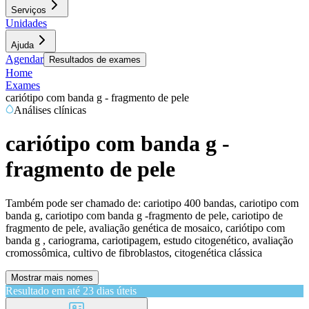
Serviços
Unidades
Ajuda
Agendar
Resultados de exames
Home
Exames
cariótipo com banda g - fragmento de pele
Análises clínicas
cariótipo com banda g -
fragmento de pele
Também pode ser chamado de:
cariotipo 400 bandas, cariotipo com
banda g, cariotipo com banda g -fragmento de pele, cariotipo de
fragmento de pele, avaliação genética de mosaico, cariótipo com
banda g , cariograma, cariotipagem, estudo citogenético, avaliação
cromossômica, cultivo de fibroblastos, citogenética clássica
Mostrar mais nomes
Resultado em até
23 dias úteis