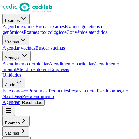
Exames
Agendar exames
Buscar exames
Exames genéticos e
genômicos
Exames toxicológicos
Convênios atendidos
Vacinas
Agendar vacinas
Buscar vacinas
Serviços
Atendimento domiciliar
Atendimento particular
Atendimento
infantil
Atendimento em Empresas
Unidades
Ajuda
Fale conosco
Perguntas frequentes
Peça sua nota fiscal
Conheça o
Nav Dasa
Pré-atendimento
Agendar
Resultados
Exames
Vacinas