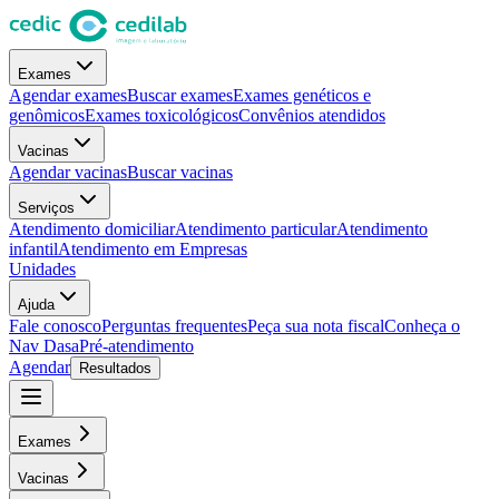
Exames
Agendar exames
Buscar exames
Exames genéticos e
genômicos
Exames toxicológicos
Convênios atendidos
Vacinas
Agendar vacinas
Buscar vacinas
Serviços
Atendimento domiciliar
Atendimento particular
Atendimento
infantil
Atendimento em Empresas
Unidades
Ajuda
Fale conosco
Perguntas frequentes
Peça sua nota fiscal
Conheça o
Nav Dasa
Pré-atendimento
Agendar
Resultados
Exames
Vacinas