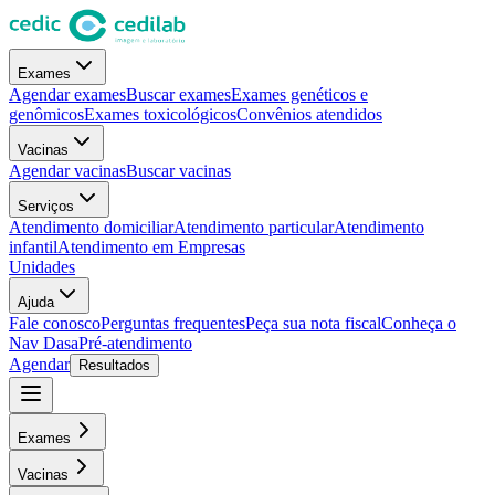
Exames
Agendar exames
Buscar exames
Exames genéticos e
genômicos
Exames toxicológicos
Convênios atendidos
Vacinas
Agendar vacinas
Buscar vacinas
Serviços
Atendimento domiciliar
Atendimento particular
Atendimento
infantil
Atendimento em Empresas
Unidades
Ajuda
Fale conosco
Perguntas frequentes
Peça sua nota fiscal
Conheça o
Nav Dasa
Pré-atendimento
Agendar
Resultados
Exames
Vacinas