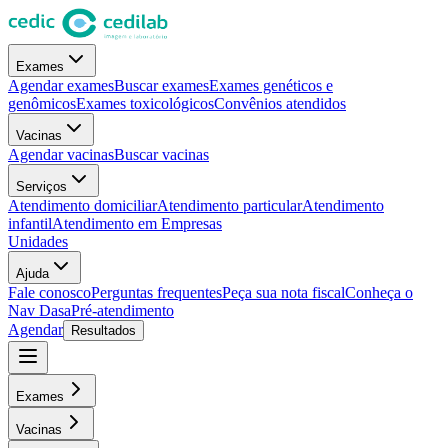
Exames
Agendar exames
Buscar exames
Exames genéticos e
genômicos
Exames toxicológicos
Convênios atendidos
Vacinas
Agendar vacinas
Buscar vacinas
Serviços
Atendimento domiciliar
Atendimento particular
Atendimento
infantil
Atendimento em Empresas
Unidades
Ajuda
Fale conosco
Perguntas frequentes
Peça sua nota fiscal
Conheça o
Nav Dasa
Pré-atendimento
Agendar
Resultados
Exames
Vacinas