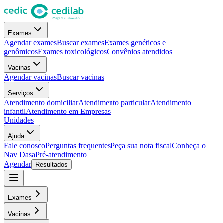
Exames
Agendar exames
Buscar exames
Exames genéticos e
genômicos
Exames toxicológicos
Convênios atendidos
Vacinas
Agendar vacinas
Buscar vacinas
Serviços
Atendimento domiciliar
Atendimento particular
Atendimento
infantil
Atendimento em Empresas
Unidades
Ajuda
Fale conosco
Perguntas frequentes
Peça sua nota fiscal
Conheça o
Nav Dasa
Pré-atendimento
Agendar
Resultados
Exames
Vacinas