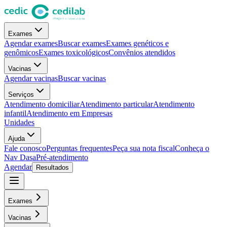
Exames
Agendar exames
Buscar exames
Exames genéticos e
genômicos
Exames toxicológicos
Convênios atendidos
Vacinas
Agendar vacinas
Buscar vacinas
Serviços
Atendimento domiciliar
Atendimento particular
Atendimento
infantil
Atendimento em Empresas
Unidades
Ajuda
Fale conosco
Perguntas frequentes
Peça sua nota fiscal
Conheça o
Nav Dasa
Pré-atendimento
Agendar
Resultados
Exames
Vacinas