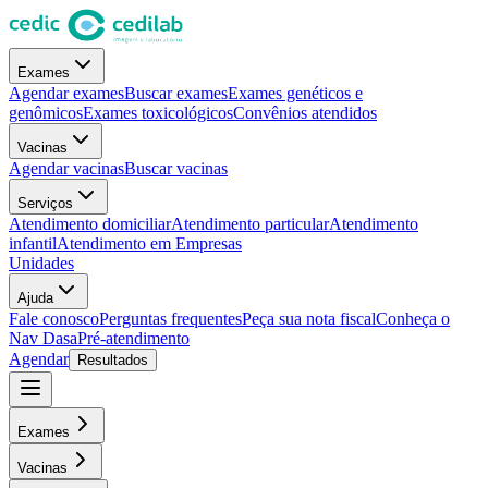
Exames
Agendar exames
Buscar exames
Exames genéticos e
genômicos
Exames toxicológicos
Convênios atendidos
Vacinas
Agendar vacinas
Buscar vacinas
Serviços
Atendimento domiciliar
Atendimento particular
Atendimento
infantil
Atendimento em Empresas
Unidades
Ajuda
Fale conosco
Perguntas frequentes
Peça sua nota fiscal
Conheça o
Nav Dasa
Pré-atendimento
Agendar
Resultados
Exames
Vacinas