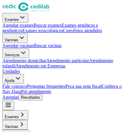
Exames
Agendar exames
Buscar exames
Exames genéticos e
genômicos
Exames toxicológicos
Convênios atendidos
Vacinas
Agendar vacinas
Buscar vacinas
Serviços
Atendimento domiciliar
Atendimento particular
Atendimento
infantil
Atendimento em Empresas
Unidades
Ajuda
Fale conosco
Perguntas frequentes
Peça sua nota fiscal
Conheça o
Nav Dasa
Pré-atendimento
Agendar
Resultados
Exames
Vacinas