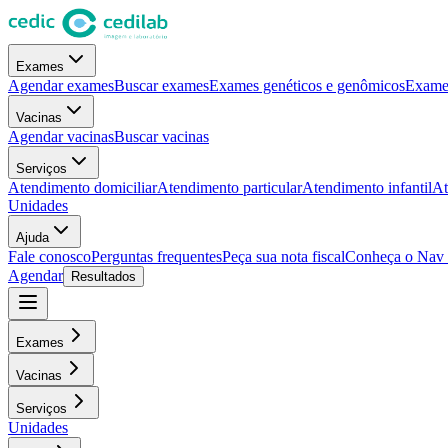
Exames
Agendar exames
Buscar exames
Exames genéticos e genômicos
Exames
Vacinas
Agendar vacinas
Buscar vacinas
Serviços
Atendimento domiciliar
Atendimento particular
Atendimento infantil
At
Unidades
Ajuda
Fale conosco
Perguntas frequentes
Peça sua nota fiscal
Conheça o Nav
Agendar
Resultados
Exames
Vacinas
Serviços
Unidades