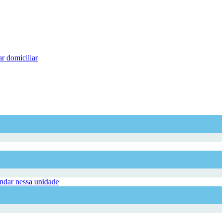
r domiciliar
dar nessa unidade