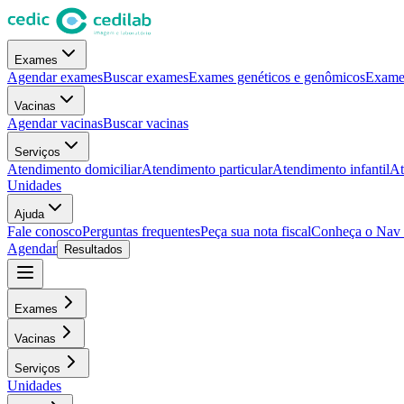
Exames
Agendar exames
Buscar exames
Exames genéticos e genômicos
Exames
Vacinas
Agendar vacinas
Buscar vacinas
Serviços
Atendimento domiciliar
Atendimento particular
Atendimento infantil
At
Unidades
Ajuda
Fale conosco
Perguntas frequentes
Peça sua nota fiscal
Conheça o Nav
Agendar
Resultados
Exames
Vacinas
Serviços
Unidades