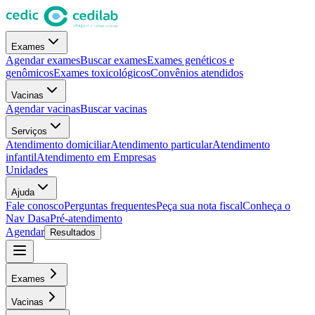
Exames
Agendar exames
Buscar exames
Exames genéticos e
genômicos
Exames toxicológicos
Convênios atendidos
Vacinas
Agendar vacinas
Buscar vacinas
Serviços
Atendimento domiciliar
Atendimento particular
Atendimento
infantil
Atendimento em Empresas
Unidades
Ajuda
Fale conosco
Perguntas frequentes
Peça sua nota fiscal
Conheça o
Nav Dasa
Pré-atendimento
Agendar
Resultados
Exames
Vacinas