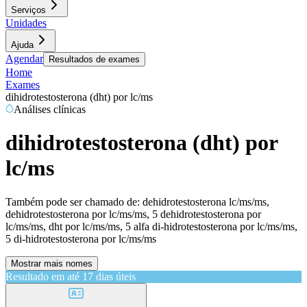
Serviços
Unidades
Ajuda
Agendar
Resultados de exames
Home
Exames
dihidrotestosterona (dht) por lc/ms
Análises clínicas
dihidrotestosterona (dht) por
lc/ms
Também pode ser chamado de:
dehidrotestosterona lc/ms/ms,
dehidrotestosterona por lc/ms/ms, 5 dehidrotestosterona por
lc/ms/ms, dht por lc/ms/ms, 5 alfa di-hidrotestosterona por lc/ms/ms,
5 di-hidrotestosterona por lc/ms/ms
Mostrar mais nomes
Resultado em até
17 dias úteis