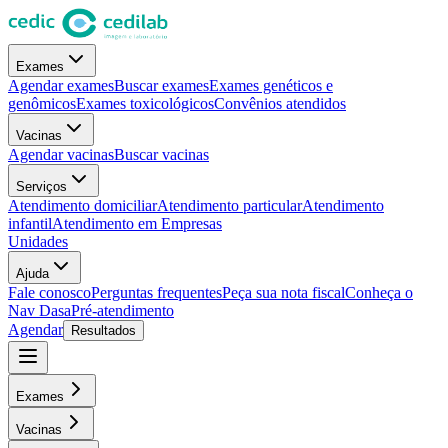
Exames
Agendar exames
Buscar exames
Exames genéticos e
genômicos
Exames toxicológicos
Convênios atendidos
Vacinas
Agendar vacinas
Buscar vacinas
Serviços
Atendimento domiciliar
Atendimento particular
Atendimento
infantil
Atendimento em Empresas
Unidades
Ajuda
Fale conosco
Perguntas frequentes
Peça sua nota fiscal
Conheça o
Nav Dasa
Pré-atendimento
Agendar
Resultados
Exames
Vacinas