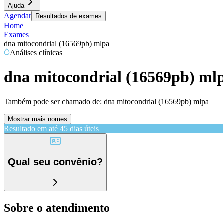
Ajuda
Agendar
Resultados de exames
Home
Exames
dna mitocondrial (16569pb) mlpa
Análises clínicas
dna mitocondrial (16569pb) ml
Também pode ser chamado de:
dna mitocondrial (16569pb) mlpa
Mostrar mais nomes
Resultado em até
45 dias úteis
Qual seu convênio?
Sobre o atendimento