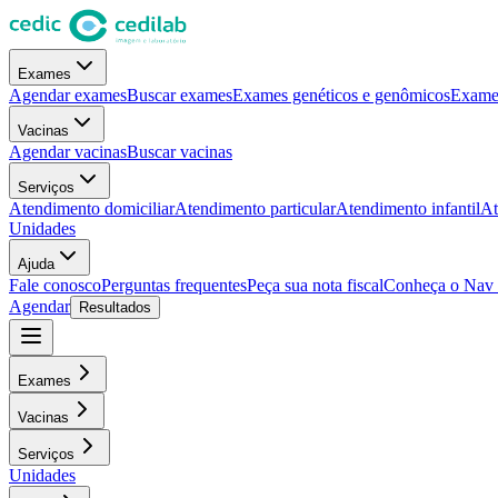
Exames
Agendar exames
Buscar exames
Exames genéticos e genômicos
Exames
Vacinas
Agendar vacinas
Buscar vacinas
Serviços
Atendimento domiciliar
Atendimento particular
Atendimento infantil
At
Unidades
Ajuda
Fale conosco
Perguntas frequentes
Peça sua nota fiscal
Conheça o Nav
Agendar
Resultados
Exames
Vacinas
Serviços
Unidades