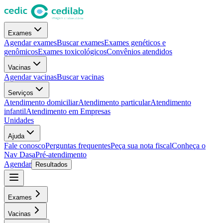
Exames
Agendar exames
Buscar exames
Exames genéticos e
genômicos
Exames toxicológicos
Convênios atendidos
Vacinas
Agendar vacinas
Buscar vacinas
Serviços
Atendimento domiciliar
Atendimento particular
Atendimento
infantil
Atendimento em Empresas
Unidades
Ajuda
Fale conosco
Perguntas frequentes
Peça sua nota fiscal
Conheça o
Nav Dasa
Pré-atendimento
Agendar
Resultados
Exames
Vacinas