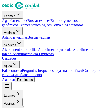
Exames
Agendar exames
Buscar exames
Exames genéticos e
genômicos
Exames toxicológicos
Convênios atendidos
Vacinas
Agendar vacinas
Buscar vacinas
Serviços
Atendimento domiciliar
Atendimento particular
Atendimento
infantil
Atendimento em Empresas
Unidades
Ajuda
Fale conosco
Perguntas frequentes
Peça sua nota fiscal
Conheça o
Nav Dasa
Pré-atendimento
Agendar
Resultados
Exames
Vacinas