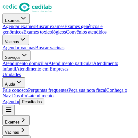
Exames
Agendar exames
Buscar exames
Exames genéticos e
genômicos
Exames toxicológicos
Convênios atendidos
Vacinas
Agendar vacinas
Buscar vacinas
Serviços
Atendimento domiciliar
Atendimento particular
Atendimento
infantil
Atendimento em Empresas
Unidades
Ajuda
Fale conosco
Perguntas frequentes
Peça sua nota fiscal
Conheça o
Nav Dasa
Pré-atendimento
Agendar
Resultados
Exames
Vacinas