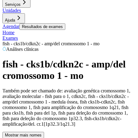
Serviços
Unidades
Ajuda
Agendar
Resultados de exames
Home
Exames
fish - cks1b/cdkn2c - amp/del cromossomo 1 - mo
Análises clínicas
fish - cks1b/cdkn2c - amp/del
cromossomo 1 - mo
Também pode ser chamado de:
avaliação genética cromossomo 1,
avaliação molecular - fish para o 1, cdkn2c, fish - cks1b/cdkn2c -
amp/del cromossomo 1 - medula óssea, fish cks1b-cdkn2c, fish
cromossomo 1, fish para amplificação do cromososmo 1q21, fish
para cks1b, fish para del 1p, fish para deleção do cromossomo 1,
fish para deleção do cromossomo 1p32.3, fish-cks1b/cdkn2c-
amplificação/del. cr.1[1p32.3/1q21.3]
Mostrar mais nomes