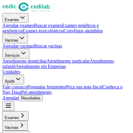
Exames
Agendar exames
Buscar exames
Exames genéticos e
genômicos
Exames toxicológicos
Convênios atendidos
Vacinas
Agendar vacinas
Buscar vacinas
Serviços
Atendimento domiciliar
Atendimento particular
Atendimento
infantil
Atendimento em Empresas
Unidades
Ajuda
Fale conosco
Perguntas frequentes
Peça sua nota fiscal
Conheça o
Nav Dasa
Pré-atendimento
Agendar
Resultados
Exames
Vacinas