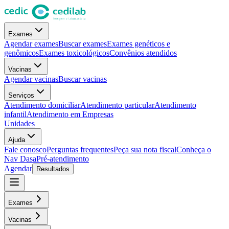
Exames
Agendar exames
Buscar exames
Exames genéticos e
genômicos
Exames toxicológicos
Convênios atendidos
Vacinas
Agendar vacinas
Buscar vacinas
Serviços
Atendimento domiciliar
Atendimento particular
Atendimento
infantil
Atendimento em Empresas
Unidades
Ajuda
Fale conosco
Perguntas frequentes
Peça sua nota fiscal
Conheça o
Nav Dasa
Pré-atendimento
Agendar
Resultados
Exames
Vacinas