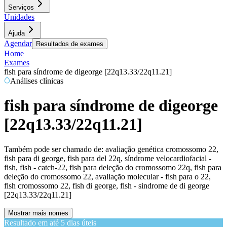
Serviços
Unidades
Ajuda
Agendar
Resultados de exames
Home
Exames
fish para síndrome de digeorge [22q13.33/22q11.21]
Análises clínicas
fish para síndrome de digeorge
[22q13.33/22q11.21]
Também pode ser chamado de:
avaliação genética cromossomo 22,
fish para di george, fish para del 22q, síndrome velocardiofacial -
fish, fish - catch-22, fish para deleção do cromossomo 22q, fish para
deleção do cromossomo 22, avaliação molecular - fish para o 22,
fish cromossomo 22, fish di george, fish - sindrome de di george
[22q13.33/22q11.21]
Mostrar mais nomes
Resultado em até
5 dias úteis