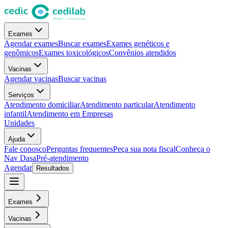
Exames
Agendar exames
Buscar exames
Exames genéticos e
genômicos
Exames toxicológicos
Convênios atendidos
Vacinas
Agendar vacinas
Buscar vacinas
Serviços
Atendimento domiciliar
Atendimento particular
Atendimento
infantil
Atendimento em Empresas
Unidades
Ajuda
Fale conosco
Perguntas frequentes
Peça sua nota fiscal
Conheça o
Nav Dasa
Pré-atendimento
Agendar
Resultados
Exames
Vacinas