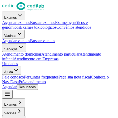
Exames
Agendar exames
Buscar exames
Exames genéticos e
genômicos
Exames toxicológicos
Convênios atendidos
Vacinas
Agendar vacinas
Buscar vacinas
Serviços
Atendimento domiciliar
Atendimento particular
Atendimento
infantil
Atendimento em Empresas
Unidades
Ajuda
Fale conosco
Perguntas frequentes
Peça sua nota fiscal
Conheça o
Nav Dasa
Pré-atendimento
Agendar
Resultados
Exames
Vacinas