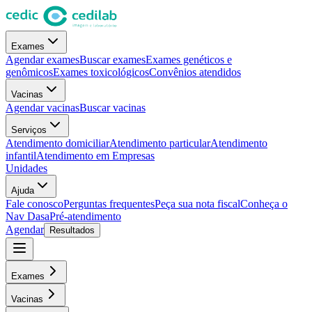
Exames
Agendar exames
Buscar exames
Exames genéticos e
genômicos
Exames toxicológicos
Convênios atendidos
Vacinas
Agendar vacinas
Buscar vacinas
Serviços
Atendimento domiciliar
Atendimento particular
Atendimento
infantil
Atendimento em Empresas
Unidades
Ajuda
Fale conosco
Perguntas frequentes
Peça sua nota fiscal
Conheça o
Nav Dasa
Pré-atendimento
Agendar
Resultados
Exames
Vacinas