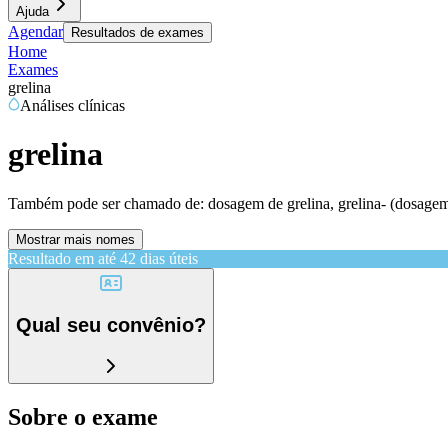
Ajuda
Agendar
Resultados de exames
Home
Exames
grelina
Análises clínicas
grelina
Também pode ser chamado de:
dosagem de grelina, grelina- (dosagem
Mostrar mais nomes
Resultado em até
42 dias úteis
Qual seu convênio?
Sobre o exame