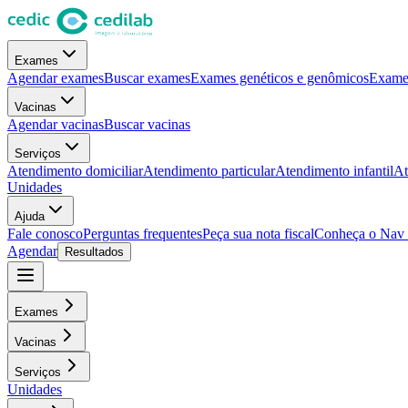
Exames
Agendar exames
Buscar exames
Exames genéticos e genômicos
Exames
Vacinas
Agendar vacinas
Buscar vacinas
Serviços
Atendimento domiciliar
Atendimento particular
Atendimento infantil
At
Unidades
Ajuda
Fale conosco
Perguntas frequentes
Peça sua nota fiscal
Conheça o Nav
Agendar
Resultados
Exames
Vacinas
Serviços
Unidades