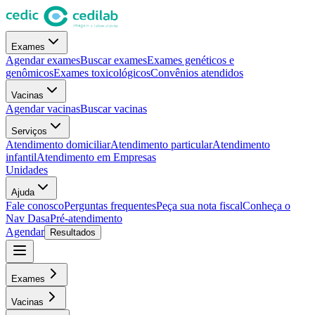
Exames
Agendar exames
Buscar exames
Exames genéticos e
genômicos
Exames toxicológicos
Convênios atendidos
Vacinas
Agendar vacinas
Buscar vacinas
Serviços
Atendimento domiciliar
Atendimento particular
Atendimento
infantil
Atendimento em Empresas
Unidades
Ajuda
Fale conosco
Perguntas frequentes
Peça sua nota fiscal
Conheça o
Nav Dasa
Pré-atendimento
Agendar
Resultados
Exames
Vacinas