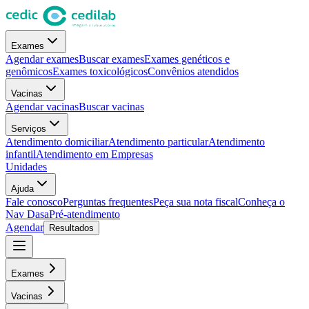
Exames
Agendar exames
Buscar exames
Exames genéticos e
genômicos
Exames toxicológicos
Convênios atendidos
Vacinas
Agendar vacinas
Buscar vacinas
Serviços
Atendimento domiciliar
Atendimento particular
Atendimento
infantil
Atendimento em Empresas
Unidades
Ajuda
Fale conosco
Perguntas frequentes
Peça sua nota fiscal
Conheça o
Nav Dasa
Pré-atendimento
Agendar
Resultados
Exames
Vacinas