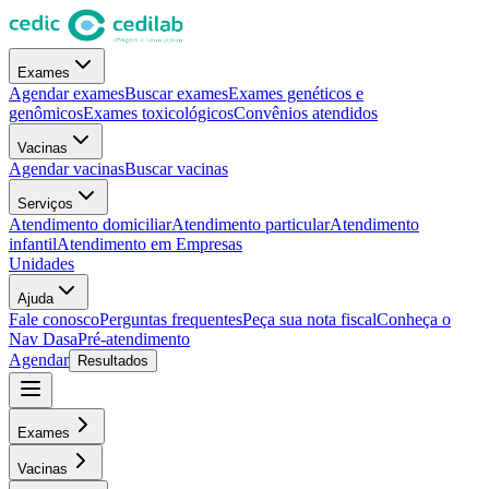
Exames
Agendar exames
Buscar exames
Exames genéticos e
genômicos
Exames toxicológicos
Convênios atendidos
Vacinas
Agendar vacinas
Buscar vacinas
Serviços
Atendimento domiciliar
Atendimento particular
Atendimento
infantil
Atendimento em Empresas
Unidades
Ajuda
Fale conosco
Perguntas frequentes
Peça sua nota fiscal
Conheça o
Nav Dasa
Pré-atendimento
Agendar
Resultados
Exames
Vacinas