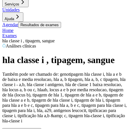
Serviços
Unidades
Ajuda
Agendar
Resultados de exames
Home
Exames
hla classe i , tipagem, sangue
Análises clínicas
hla classe i , tipagem, sangue
Também pode ser chamado de:
genotipagem hla classe i, hla a e b
de baixa e media resolucao, hla a, b tipagem, hla a, b, c tipagem, hla
classe i - a,b, hla classe i antigeno, hla de classe 1 baixa resolucao,
hla locus a, b ou c, hlaab, locus a e b por media resolucao, tipagem
de hla (locus b), tipagem de hla 1, tipagem de hla a e b, tipagem de
hla classe a e b, tipagem de hla classe i, tipagem de hla i, tipagem
para hla a e b e c, tipagem para hla a, b e c, tipagem para hla classe i,
tipagem para hla i, hla, a29, antigenos leucocit, tipificacao para
classe i, tipificação hla a,b &amp; c, tipagem hla-classe i, tipificação
hla-classe i