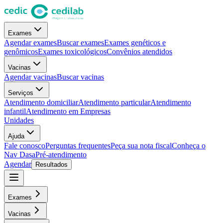
Exames
Agendar exames
Buscar exames
Exames genéticos e
genômicos
Exames toxicológicos
Convênios atendidos
Vacinas
Agendar vacinas
Buscar vacinas
Serviços
Atendimento domiciliar
Atendimento particular
Atendimento
infantil
Atendimento em Empresas
Unidades
Ajuda
Fale conosco
Perguntas frequentes
Peça sua nota fiscal
Conheça o
Nav Dasa
Pré-atendimento
Agendar
Resultados
Exames
Vacinas