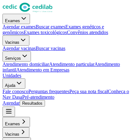
Exames
Agendar exames
Buscar exames
Exames genéticos e
genômicos
Exames toxicológicos
Convênios atendidos
Vacinas
Agendar vacinas
Buscar vacinas
Serviços
Atendimento domiciliar
Atendimento particular
Atendimento
infantil
Atendimento em Empresas
Unidades
Ajuda
Fale conosco
Perguntas frequentes
Peça sua nota fiscal
Conheça o
Nav Dasa
Pré-atendimento
Agendar
Resultados
Exames
Vacinas