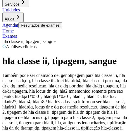
Serviços
Unidades
Ajuda
Agendar
Resultados de exames
Home
Exames
hla classe ii, tipagem, sangue
Análises clínicas
hla classe ii, tipagem, sangue
Também pode ser chamado de:
genotipagem para hla classe i i, hla
classe ii - dr,dq, hla classe ii - loci hla-drb4, hla classe ii por dna, hla
dr e dq media resolucao, hla dr e dq por dna, hla dr/dq tipagem, hla
dr/dr tipagem, hla locus dr, dq, hla2 mnemonico somente para sao
paulo, hladqa1*0501, hladqb1*0201, hladr1, hladr15, hladr2,
hladr27, hladr4, hladr8 / hladr3 - dasa sp informou ser hla classe 2,
hladrb1, hladrdq, locus dr e dq por media resolucao, tipagem de hla
2, tipagem de hla classe ii, tipagem de hla dr, tipagem de hla i i,
tipagem de hla locus dq, tipagem para hla classe 2, tipagem para hla
classe ii, tipagem para hla ii, hla, antigenos leucocitarios, tipificação
hla dr, dq &amp; dp, tipagem hla-classe ii, tipificação hla-classe ii