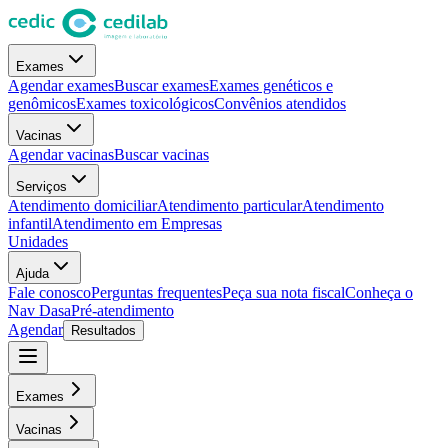
Exames
Agendar exames
Buscar exames
Exames genéticos e
genômicos
Exames toxicológicos
Convênios atendidos
Vacinas
Agendar vacinas
Buscar vacinas
Serviços
Atendimento domiciliar
Atendimento particular
Atendimento
infantil
Atendimento em Empresas
Unidades
Ajuda
Fale conosco
Perguntas frequentes
Peça sua nota fiscal
Conheça o
Nav Dasa
Pré-atendimento
Agendar
Resultados
Exames
Vacinas