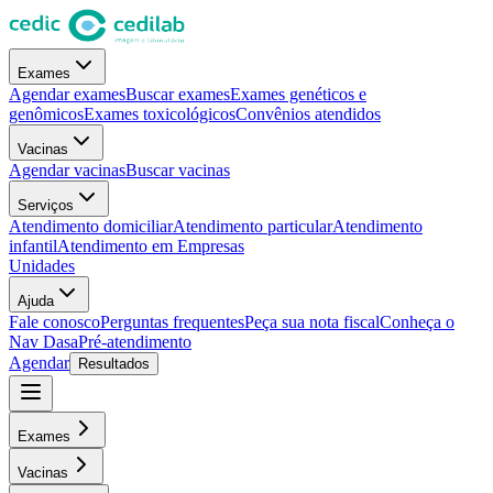
Exames
Agendar exames
Buscar exames
Exames genéticos e
genômicos
Exames toxicológicos
Convênios atendidos
Vacinas
Agendar vacinas
Buscar vacinas
Serviços
Atendimento domiciliar
Atendimento particular
Atendimento
infantil
Atendimento em Empresas
Unidades
Ajuda
Fale conosco
Perguntas frequentes
Peça sua nota fiscal
Conheça o
Nav Dasa
Pré-atendimento
Agendar
Resultados
Exames
Vacinas