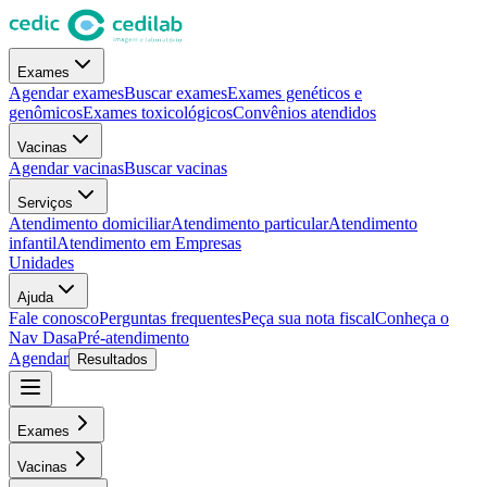
Exames
Agendar exames
Buscar exames
Exames genéticos e
genômicos
Exames toxicológicos
Convênios atendidos
Vacinas
Agendar vacinas
Buscar vacinas
Serviços
Atendimento domiciliar
Atendimento particular
Atendimento
infantil
Atendimento em Empresas
Unidades
Ajuda
Fale conosco
Perguntas frequentes
Peça sua nota fiscal
Conheça o
Nav Dasa
Pré-atendimento
Agendar
Resultados
Exames
Vacinas