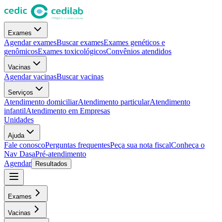
Exames
Agendar exames
Buscar exames
Exames genéticos e
genômicos
Exames toxicológicos
Convênios atendidos
Vacinas
Agendar vacinas
Buscar vacinas
Serviços
Atendimento domiciliar
Atendimento particular
Atendimento
infantil
Atendimento em Empresas
Unidades
Ajuda
Fale conosco
Perguntas frequentes
Peça sua nota fiscal
Conheça o
Nav Dasa
Pré-atendimento
Agendar
Resultados
Exames
Vacinas