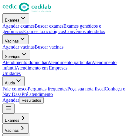
Exames
Agendar exames
Buscar exames
Exames genéticos e
genômicos
Exames toxicológicos
Convênios atendidos
Vacinas
Agendar vacinas
Buscar vacinas
Serviços
Atendimento domiciliar
Atendimento particular
Atendimento
infantil
Atendimento em Empresas
Unidades
Ajuda
Fale conosco
Perguntas frequentes
Peça sua nota fiscal
Conheça o
Nav Dasa
Pré-atendimento
Agendar
Resultados
Exames
Vacinas