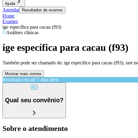
Ajuda
Agendar
Resultados de exames
Home
Exames
ige específica para cacau (f93)
Análises clínicas
ige específica para cacau (f93)
Também pode ser chamado de:
ige especifico para cacau (f93), rast i
Mostrar mais nomes
Resultado em até
7 dias úteis
Qual seu convênio?
Sobre o atendimento