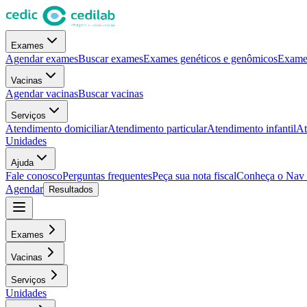
Exames
Agendar exames
Buscar exames
Exames genéticos e genômicos
Exames
Vacinas
Agendar vacinas
Buscar vacinas
Serviços
Atendimento domiciliar
Atendimento particular
Atendimento infantil
At
Unidades
Ajuda
Fale conosco
Perguntas frequentes
Peça sua nota fiscal
Conheça o Nav
Agendar
Resultados
Exames
Vacinas
Serviços
Unidades