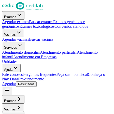
Exames
Agendar exames
Buscar exames
Exames genéticos e
genômicos
Exames toxicológicos
Convênios atendidos
Vacinas
Agendar vacinas
Buscar vacinas
Serviços
Atendimento domiciliar
Atendimento particular
Atendimento
infantil
Atendimento em Empresas
Unidades
Ajuda
Fale conosco
Perguntas frequentes
Peça sua nota fiscal
Conheça o
Nav Dasa
Pré-atendimento
Agendar
Resultados
Exames
Vacinas