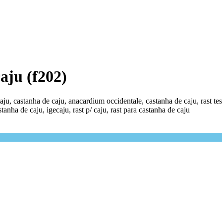
caju (f202)
u, castanha de caju, anacardium occidentale, castanha de caju, rast test 
tanha de caju, igecaju, rast p/ caju, rast para castanha de caju