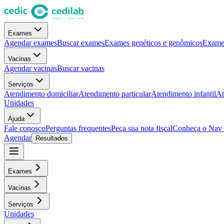
Exames
Agendar exames
Buscar exames
Exames genéticos e genômicos
Exames
Vacinas
Agendar vacinas
Buscar vacinas
Serviços
Atendimento domiciliar
Atendimento particular
Atendimento infantil
At
Unidades
Ajuda
Fale conosco
Perguntas frequentes
Peça sua nota fiscal
Conheça o Nav
Agendar
Resultados
Exames
Vacinas
Serviços
Unidades