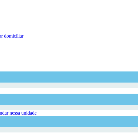
r domiciliar
dar nessa unidade