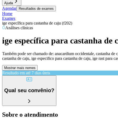
Ajuda
Agendar
Resultados de exames
Home
Exames
ige específica para castanha de caju (f202)
Análises clínicas
ige específica para castanha de 
Também pode ser chamado de:
anacardium occidentale, castanha de caj
castanha de caju, ige especifico para castanha de caju, ige rast para cas
Mostrar mais nomes
Resultado em até
7 dias úteis
Qual seu convênio?
Sobre o atendimento