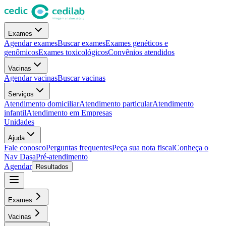
Exames
Agendar exames
Buscar exames
Exames genéticos e
genômicos
Exames toxicológicos
Convênios atendidos
Vacinas
Agendar vacinas
Buscar vacinas
Serviços
Atendimento domiciliar
Atendimento particular
Atendimento
infantil
Atendimento em Empresas
Unidades
Ajuda
Fale conosco
Perguntas frequentes
Peça sua nota fiscal
Conheça o
Nav Dasa
Pré-atendimento
Agendar
Resultados
Exames
Vacinas