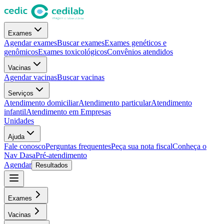
Exames
Agendar exames
Buscar exames
Exames genéticos e
genômicos
Exames toxicológicos
Convênios atendidos
Vacinas
Agendar vacinas
Buscar vacinas
Serviços
Atendimento domiciliar
Atendimento particular
Atendimento
infantil
Atendimento em Empresas
Unidades
Ajuda
Fale conosco
Perguntas frequentes
Peça sua nota fiscal
Conheça o
Nav Dasa
Pré-atendimento
Agendar
Resultados
Exames
Vacinas